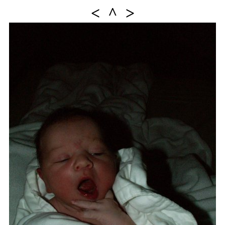
<
^
>