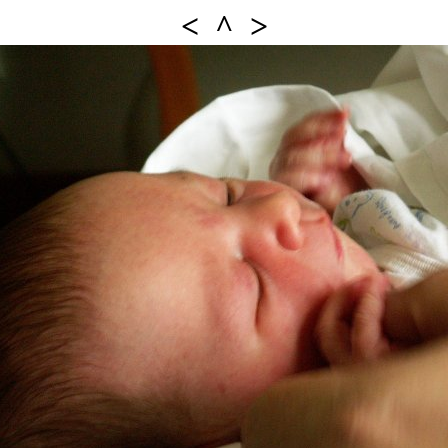
<
^
>