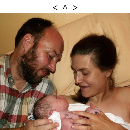
<
^
>