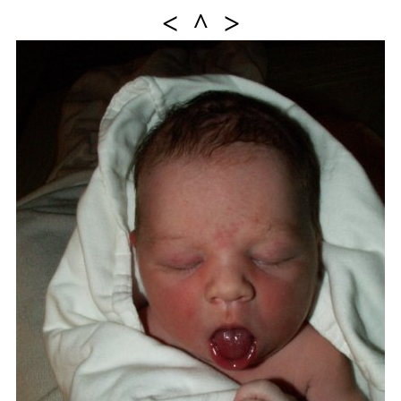
<
^
>